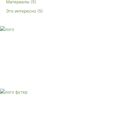
Материалы
(5)
Это интересно
(5)
E-mail:
monument-23@mail.ru
Адрес: 3562630, Краснодарский край, г. Белореченск, ул.
Аэродромная, 4
Звоните сейчас
Тел: + 7 (988) 888-20-47
E-mail:
monument-23@mail.ru
Адрес: 3562630, Краснодарский край,
г. Белореченск, ул. Аэродромная, 4