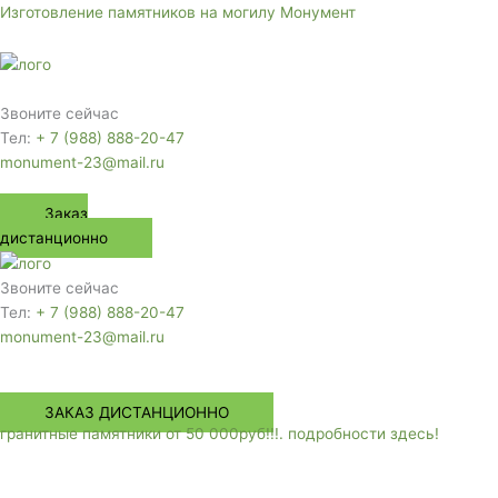
Перейти
Изготовление памятников на могилу Монумент
к
содержимому
Меню
Звоните сейчас
Тел:
+ 7 (988) 888-20-47
monument-23@mail.ru
Заказ
дистанционно
Звоните сейчас
Тел:
+ 7 (988) 888-20-47
monument-23@mail.ru
Меню
ЗАКАЗ ДИСТАНЦИОННО
гранитные памятники от 50 000руб!!!. подробности здесь!