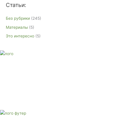
Статьи:
Без рубрики
(245)
Материалы
(5)
Это интересно
(5)
E-mail:
monument-23@mail.ru
Адрес: 3562630, Краснодарский край, г. Белореченск, ул.
Аэродромная, 4
Звоните сейчас
Тел: + 7 (988) 888-20-47
E-mail:
monument-23@mail.ru