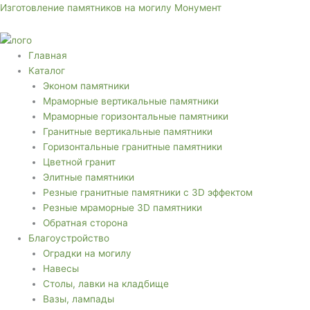
Перейти
Меню
Меню
Изготовление памятников на могилу Монумент
к
содержимому
Главная
Каталог
Эконом памятники
Мраморные вертикальные памятники
Мраморные горизонтальные памятники
Гранитные вертикальные памятники
Горизонтальные гранитные памятники
Цветной гранит
Элитные памятники
Резные гранитные памятники с 3D эффектом
Резные мраморные 3D памятники
Обратная сторона
Благоустройство
Оградки на могилу
Навесы
Столы, лавки на кладбище
Вазы, лампады