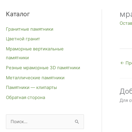
мр
Каталог
Оста
Гранитные памятники
Цветной гранит
Мраморные вертикальные
памятники
←
Пр
Резные мраморные 3D памятники
Металлические памятники
Памятники — клипарты
Доб
Обратная сторона
Для 
П
о