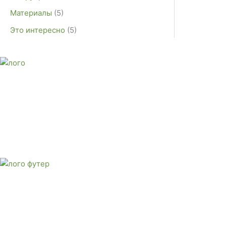
Материалы
(5)
Это интересно
(5)
E-mail:
monument-23@mail.ru
Адрес: 3562630, Краснодарский край, г. Белореченск, ул. А
Звоните сейчас
Тел: + 7 (988) 888-20-47
E-mail:
monument-23@mail.ru
Адрес: 3562630, Краснодарский край,