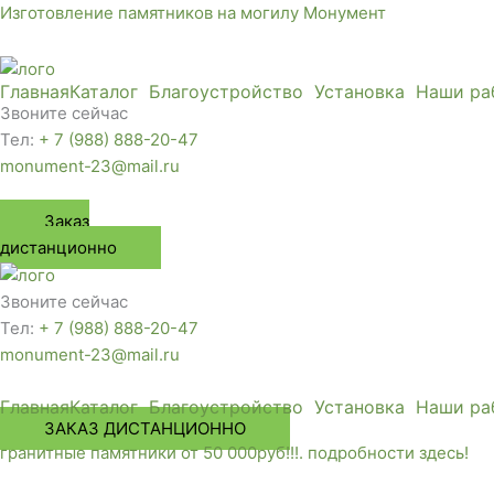
Перейти
Изготовление памятников на могилу Монумент
к
содержимому
Главная
Каталог
Благоустройство
Установка
Наши ра
Звоните сейчас
Тел:
+ 7 (988) 888-20-47
monument-23@mail.ru
Заказ
дистанционно
Звоните сейчас
Тел:
+ 7 (988) 888-20-47
monument-23@mail.ru
Главная
Каталог
Благоустройство
Установка
Наши ра
ЗАКАЗ ДИСТАНЦИОННО
гранитные памятники от 50 000руб!!!. подробности здесь!