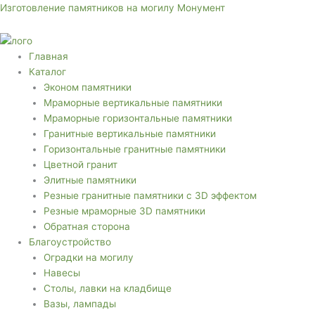
Перейти
Меню
Меню
Изготовление памятников на могилу Монумент
к
содержимому
Главная
Каталог
Эконом памятники
Мраморные вертикальные памятники
Мраморные горизонтальные памятники
Гранитные вертикальные памятники
Горизонтальные гранитные памятники
Цветной гранит
Элитные памятники
Резные гранитные памятники с 3D эффектом
Резные мраморные 3D памятники
Обратная сторона
Благоустройство
Оградки на могилу
Навесы
Столы, лавки на кладбище
Вазы, лампады