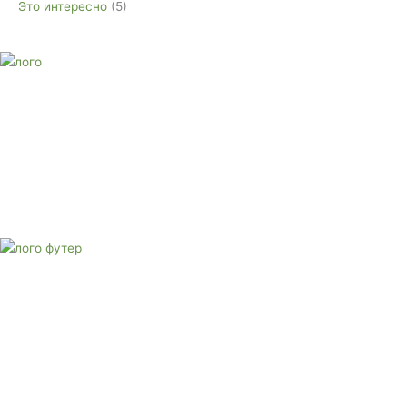
Это интересно
(5)
E-mail:
monument-23@mail.ru
Адрес: 3562630, Краснодарский край, г. Белореченск, ул.
Аэродромная, 4
Звоните сейчас
Тел: + 7 (988) 888-20-47
E-mail:
monument-23@mail.ru
Адрес: 3562630, Краснодарский край,
г. Белореченск, ул. Аэродромная, 4
Звоните сейчас т
ел: + 7 (988) 888-20-47