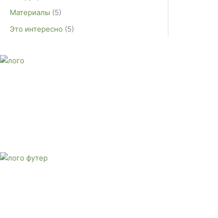
Материалы
(5)
Это интересно
(5)
E-mail:
monument-23@mail.ru
Адрес: 3562630, Краснодарский край, г. Белореченск, ул. А
Звоните сейчас
Тел: + 7 (988) 888-20-47
E-mail:
monument-23@mail.ru
Адрес: 3562630, Краснодарский край,