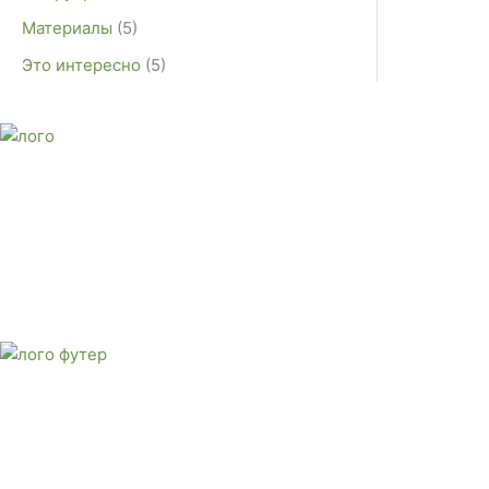
Материалы
(5)
Это интересно
(5)
E-mail:
monument-23@mail.ru
Адрес: 3562630, Краснодарский край, г. Белореченск, ул. А
Звоните сейчас
Тел: + 7 (988) 888-20-47
E-mail:
monument-23@mail.ru
Адрес: 3562630, Краснодарский край,