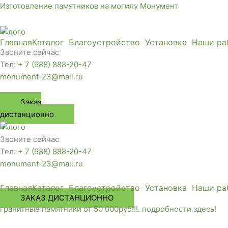
Перейти
Изготовление памятников на могилу Монумент
к
содержимому
Главная
Каталог
Благоустройство
Установка
Наши ра
Звоните сейчас
Тел:
+ 7 (988) 888-20-47
monument-23@mail.ru
Заказ
дистанционно
Звоните сейчас
Тел:
+ 7 (988) 888-20-47
monument-23@mail.ru
Главная
Каталог
Благоустройство
Установка
Наши ра
ЗАКАЗ ДИСТАНЦИОННО
гранитные памятники от 50 000руб!!!. подробности здесь!