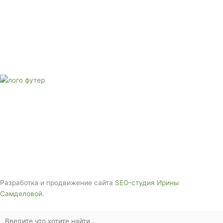
Адрес: 3562630, Краснодарский край, г. Белореченск, ул.
Аэродромная, 4
Звоните сейчас
Тел: + 7 (988) 888-20-47
E-mail:
monument-23@mail.ru
Адрес: 3562630, Краснодарский край,
г. Белореченск, ул. Аэродромная, 4
Звоните сейчас т
ел: + 7 (988) 888-20-47
Разработка и продвижение сайта
SEO-студия Ирины
Самделовой.