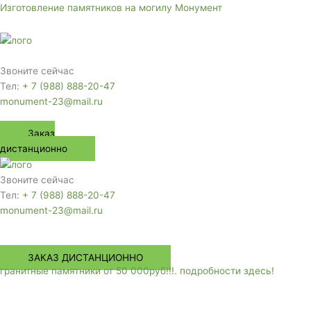
Перейти
Изготовление памятников на могилу Монумент
к
содержимому
Меню
Звоните сейчас
Тел:
+ 7 (988) 888-20-47
monument-23@mail.ru
Заказ
дистанционно
Звоните сейчас
Тел:
+ 7 (988) 888-20-47
monument-23@mail.ru
Меню
ЗАКАЗ ДИСТАНЦИОННО
гранитные памятники от 50 000руб!!!. подробности здесь!