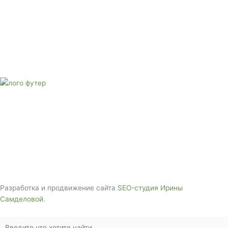
Адрес: 3562630, Краснодарский край, г. Белореченск, ул.
Аэродромная, 4
Звоните сейчас
Тел: + 7 (988) 888-20-47
E-mail:
monument-23@mail.ru
Адрес: 3562630, Краснодарский край,
г. Белореченск, ул. Аэродромная, 4
Звоните сейчас т
ел: + 7 (988) 888-20-47
Разработка и продвижение сайта
SEO-студия Ирины
Самделовой.