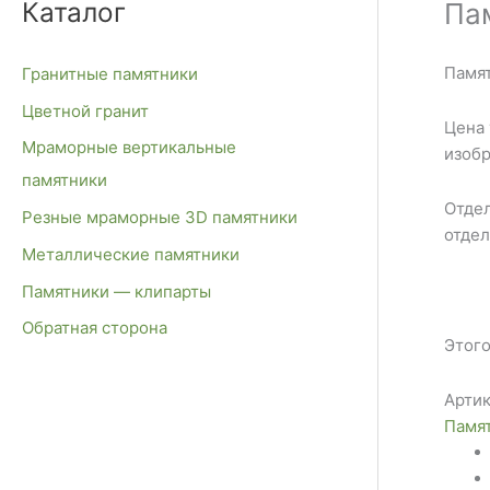
Каталог
Па
с
к
Памят
Гранитные памятники
:
Цветной гранит
Цена 
Мраморные вертикальные
изоб
памятники
Отдел
Резные мраморные 3D памятники
отдел
Металлические памятники
Памятники — клипарты
Обратная сторона
Этого
Артик
Памя