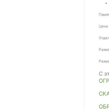
Памят
Цена 
Отдел
Разме
Разме
С э
ОГ
СК
ОБ