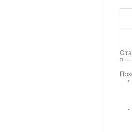
От
Отзыв
Пох