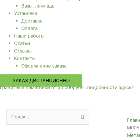
Вазы, лампады
Установка
Доставка
Оплата
Наши работы
Статьи
Отзывы
Контакты
Оформление заказа
ЗАКАЗ ДИСТАНЦИОННО
гранитные памятники от 50 000руб!!!. подробности здесь!
П
Глав
о
М005
Мета
и