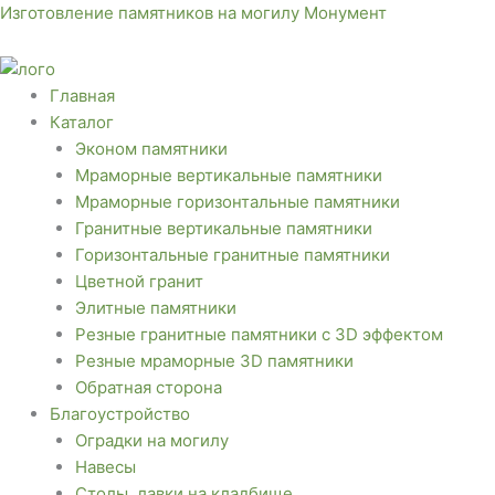
Перейти
Меню
Меню
Изготовление памятников на могилу Монумент
к
содержимому
Главная
Каталог
Эконом памятники
Мраморные вертикальные памятники
Мраморные горизонтальные памятники
Гранитные вертикальные памятники
Горизонтальные гранитные памятники
Цветной гранит
Элитные памятники
Резные гранитные памятники с 3D эффектом
Резные мраморные 3D памятники
Обратная сторона
Благоустройство
Оградки на могилу
Навесы
Столы, лавки на кладбище