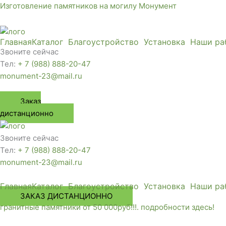
Перейти
Изготовление памятников на могилу Монумент
к
содержимому
Главная
Каталог
Благоустройство
Установка
Наши ра
Звоните сейчас
Тел:
+ 7 (988) 888-20-47
monument-23@mail.ru
Заказ
дистанционно
Звоните сейчас
Тел:
+ 7 (988) 888-20-47
monument-23@mail.ru
Главная
Каталог
Благоустройство
Установка
Наши ра
ЗАКАЗ ДИСТАНЦИОННО
гранитные памятники от 50 000руб!!!. подробности здесь!