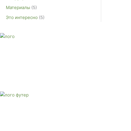
Материалы
(5)
Это интересно
(5)
E-mail:
monument-23@mail.ru
Адрес: 3562630, Краснодарский край, г. Белореченск, ул. А
Звоните сейчас
Тел: + 7 (988) 888-20-47
E-mail:
monument-23@mail.ru
Адрес: 3562630, Краснодарский край,