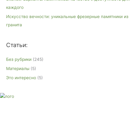
каждого
Искусство вечности: уникальные фрезерные памятники из
гранита
Статьи:
Без рубрики
(245)
Материалы
(5)
Это интересно
(5)
E-mail:
monument-23@mail.ru
Адрес: 3562630, Краснодарский край, г. Белореченск, ул.
Аэродромная, 4