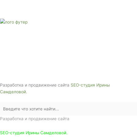
Звоните сейчас
Тел: + 7 (988) 888-20-47
E-mail:
monument-23@mail.ru
Адрес: 3562630, Краснодарский край,
г. Белореченск, ул. Аэродромная, 4
Звоните сейчас т
ел: + 7 (988) 888-20-47
Разработка и продвижение сайта
SEO-студия Ирины
Самделовой.
Разработка и продвижение сайта
SEO-студия Ирины Самделовой.