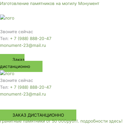
Перейти
Изготовление памятников на могилу Монумент
к
содержимому
Меню
Звоните сейчас
Тел:
+ 7 (988) 888-20-47
monument-23@mail.ru
Заказ
дистанционно
Звоните сейчас
Тел:
+ 7 (988) 888-20-47
monument-23@mail.ru
Меню
ЗАКАЗ ДИСТАНЦИОННО
гранитные памятники от 50 000руб!!!. подробности здесь!