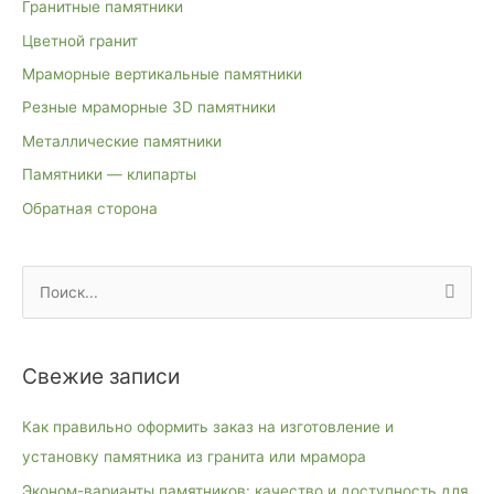
Гранитные памятники
Цветной гранит
Мраморные вертикальные памятники
Резные мраморные 3D памятники
Металлические памятники
Памятники — клипарты
Обратная сторона
П
о
и
Свежие записи
с
к
Как правильно оформить заказ на изготовление и
:
установку памятника из гранита или мрамора
Эконом-варианты памятников: качество и доступность для