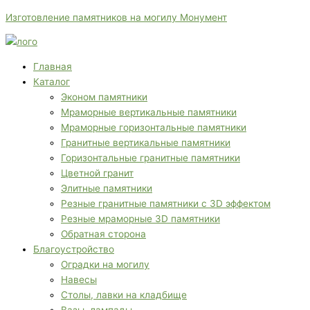
Перейти
Меню
Меню
П
Изготовление памятников на могилу Монумент
к
о
содержимому
и
с
Главная
Каталог
к
Эконом памятники
:
Мраморные вертикальные памятники
Мраморные горизонтальные памятники
Гранитные вертикальные памятники
Горизонтальные гранитные памятники
Цветной гранит
Элитные памятники
Резные гранитные памятники с 3D эффектом
Резные мраморные 3D памятники
Обратная сторона
Благоустройство
Оградки на могилу
Навесы
Столы, лавки на кладбище