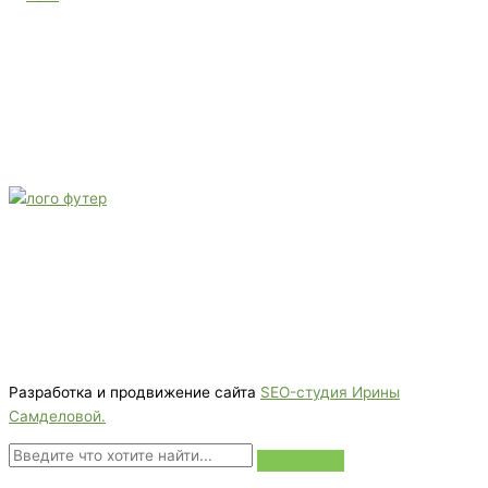
E-mail:
monument-23@mail.ru
Адрес: 3562630, Краснодарский край, г. Белореченск, ул.
Аэродромная, 4
Звоните сейчас
Тел: + 7 (988) 888-20-47
E-mail:
monument-23@mail.ru
Адрес: 3562630, Краснодарский край,
г. Белореченск, ул. Аэродромная, 4
Звоните сейчас т
ел: + 7 (988) 888-20-47
Разработка и продвижение сайта
SEO-студия Ирины
Самделовой.