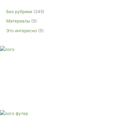
Без рубрики
(245)
Материалы
(5)
Это интересно
(5)
E-mail:
monument-23@mail.ru
Адрес: 3562630, Краснодарский край, г. Белореченск, ул.
Аэродромная, 4
Звоните сейчас
Тел: + 7 (988) 888-20-47
E-mail:
monument-23@mail.ru
Адрес: 3562630, Краснодарский край,