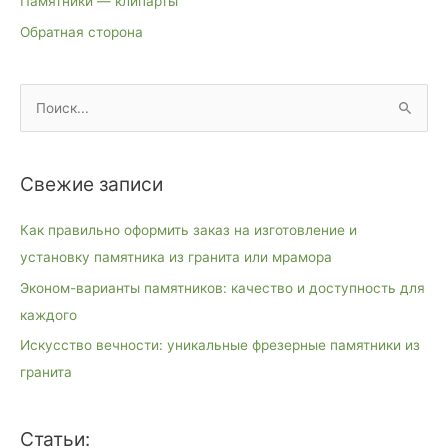
Памятники — клипарты
Обратная сторона
П
о
и
Свежие записи
с
к
Как правильно оформить заказ на изготовление и
:
установку памятника из гранита или мрамора
Эконом-варианты памятников: качество и доступность для
каждого
Искусство вечности: уникальные фрезерные памятники из
гранита
Статьи: