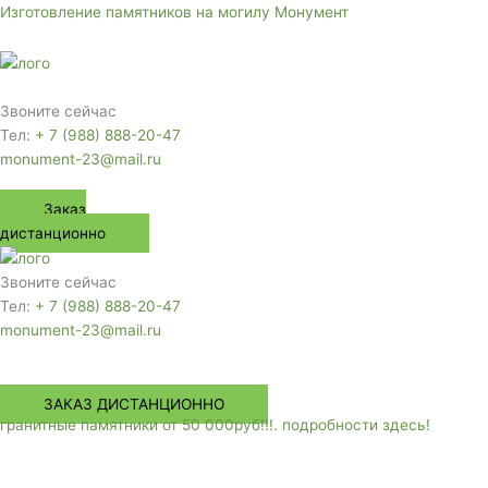
Перейти
Изготовление памятников на могилу Монумент
к
содержимому
Меню
Звоните сейчас
Тел:
+ 7 (988) 888-20-47
monument-23@mail.ru
Заказ
дистанционно
Звоните сейчас
Тел:
+ 7 (988) 888-20-47
monument-23@mail.ru
Меню
ЗАКАЗ ДИСТАНЦИОННО
гранитные памятники от 50 000руб!!!. подробности здесь!