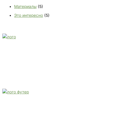
Материалы
(5)
Это интересно
(5)
E-mail:
monument-23@mail.ru
Адрес: 3562630, Краснодарский край, г. Белореченск, ул.
Аэродромная, 4
Звоните сейчас
Тел: + 7 (988) 888-20-47
E-mail:
monument-23@mail.ru
Адрес: 3562630, Краснодарский край,
г. Белореченск, ул. Аэродромная, 4