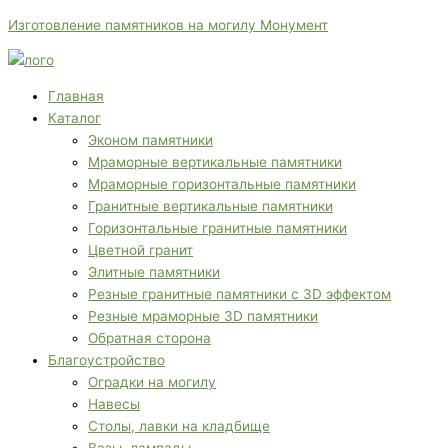
Перейти
Меню
Меню
П
Изготовление памятников на могилу Монумент
к
о
содержимому
и
с
Главная
Каталог
к
Эконом памятники
:
Мраморные вертикальные памятники
Мраморные горизонтальные памятники
Гранитные вертикальные памятники
Горизонтальные гранитные памятники
Цветной гранит
Элитные памятники
Резные гранитные памятники с 3D эффектом
Резные мраморные 3D памятники
Обратная сторона
Благоустройство
Оградки на могилу
Навесы
Столы, лавки на кладбище