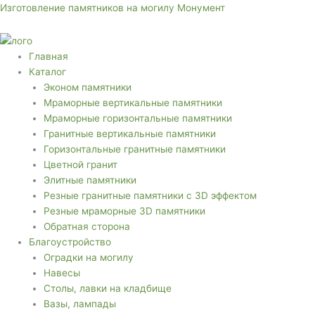
Перейти
Меню
Меню
Изготовление памятников на могилу Монумент
к
содержимому
Главная
Каталог
Эконом памятники
Мраморные вертикальные памятники
Мраморные горизонтальные памятники
Гранитные вертикальные памятники
Горизонтальные гранитные памятники
Цветной гранит
Элитные памятники
Резные гранитные памятники с 3D эффектом
Резные мраморные 3D памятники
Обратная сторона
Благоустройство
Оградки на могилу
Навесы
Столы, лавки на кладбище
Вазы, лампады