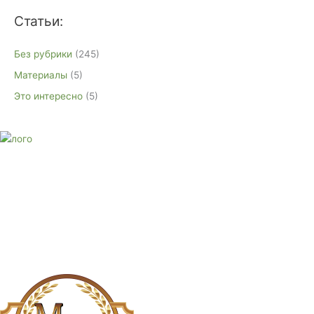
Статьи:
Без рубрики
(245)
Материалы
(5)
Это интересно
(5)
E-mail:
monument-23@mail.ru
Адрес: 3562630, Краснодарский край, г. Белореченск, ул.
Аэродромная, 4
Звоните сейчас
Тел: + 7 (988) 888-20-47