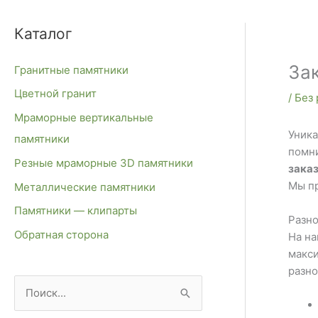
Каталог
Зак
Гранитные памятники
Цветной гранит
/
Без
Мраморные вертикальные
Уника
памятники
помни
Резные мраморные 3D памятники
заказ
Мы пр
Металлические памятники
Памятники — клипарты
Разно
Обратная сторона
На на
макси
разно
П
о