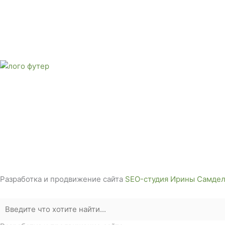
Адрес: 3562630, Краснодарский край, г. Белореченск, ул. А
Звоните сейчас
Тел: + 7 (988) 888-20-47
E-mail:
monument-23@mail.ru
Адрес: 3562630, Краснодарский край,
г. Белореченск, ул. Аэродромная, 4
Звоните сейчас т
ел: + 7 (988) 888-20-47
Разработка и продвижение сайта
SEO-студия Ирины Самдел