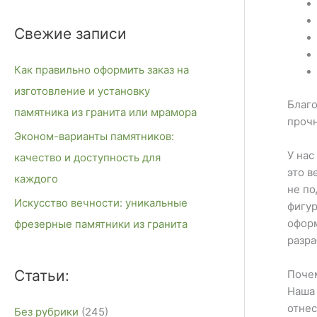
и
Свежие записи
с
к
Как правильно оформить заказ на
:
изготовление и установку
Благо
памятника из гранита или мрамора
прочн
Эконом-варианты памятников:
У нас
качество и доступность для
это в
каждого
не по
Искусство вечности: уникальные
фигур
оформ
фрезерные памятники из гранита
разра
Статьи:
Почем
Наша 
отнес
Без рубрики
(245)