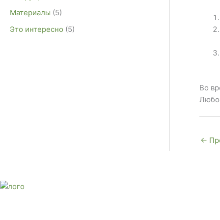
Материалы
(5)
Это интересно
(5)
Во вр
Любое
←
Пр
E-mail:
monument-23@mail.ru