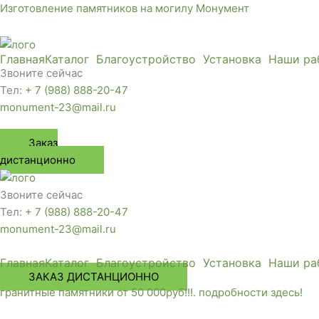
Перейти
Изготовление памятников на могилу Монумент
к
содержимому
Главная
Каталог
Благоустройство
Установка
Наши ра
Звоните сейчас
Тел:
+ 7 (988) 888-20-47
monument-23@mail.ru
Заказ
дистанционно
Звоните сейчас
Тел:
+ 7 (988) 888-20-47
monument-23@mail.ru
Главная
Каталог
Благоустройство
Установка
Наши ра
ЗАКАЗ ДИСТАНЦИОННО
гранитные памятники от 50 000руб!!!. подробности здесь!