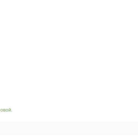
эродромная, 4
овой.