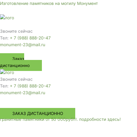
Перейти
Изготовление памятников на могилу Монумент
к
содержимому
Меню
Звоните сейчас
Тел:
+ 7 (988) 888-20-47
monument-23@mail.ru
Заказ
дистанционно
Звоните сейчас
Тел:
+ 7 (988) 888-20-47
monument-23@mail.ru
Меню
ЗАКАЗ ДИСТАНЦИОННО
гранитные памятники от 50 000руб!!!. подробности здесь!