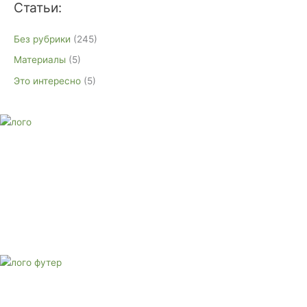
Статьи:
Без рубрики
(245)
Материалы
(5)
Это интересно
(5)
E-mail:
monument-23@mail.ru
Адрес: 3562630, Краснодарский край, г. Белореченск, ул.
Аэродромная, 4
Звоните сейчас
Тел: + 7 (988) 888-20-47
E-mail:
monument-23@mail.ru