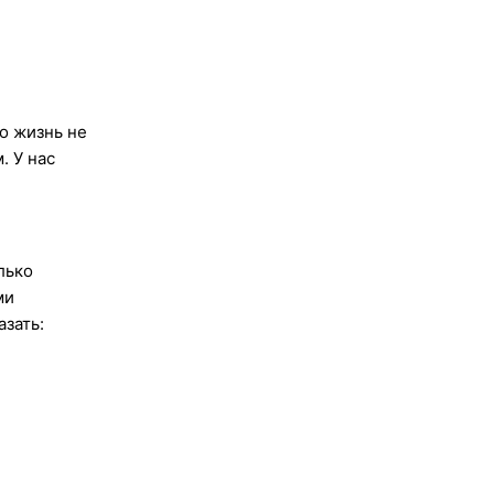
о жизнь не
. У нас
лько
ми
азать: