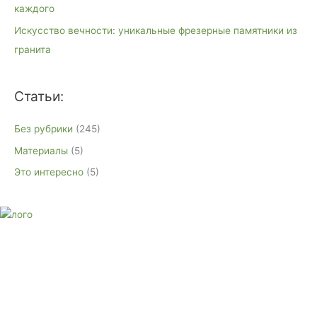
каждого
Искусство вечности: уникальные фрезерные памятники из
гранита
Статьи:
Без рубрики
(245)
Материалы
(5)
Это интересно
(5)
E-mail:
monument-23@mail.ru
Адрес: 3562630, Краснодарский край, г. Белореченск, ул.
Аэродромная, 4
Звоните сейчас