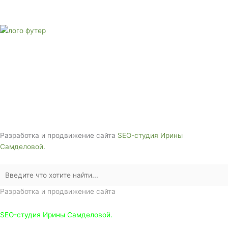
Тел: + 7 (988) 888-20-47
E-mail:
monument-23@mail.ru
Адрес: 3562630, Краснодарский край,
г. Белореченск, ул. Аэродромная, 4
Звоните сейчас т
ел: + 7 (988) 888-20-47
Разработка и продвижение сайта
SEO-студия Ирины
Самделовой.
Разработка и продвижение сайта
SEO-студия Ирины Самделовой.