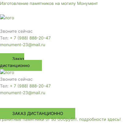
Перейти
Изготовление памятников на могилу Монумент
к
содержимому
Меню
Звоните сейчас
Тел:
+ 7 (988) 888-20-47
monument-23@mail.ru
Заказ
дистанционно
Звоните сейчас
Тел:
+ 7 (988) 888-20-47
monument-23@mail.ru
Меню
ЗАКАЗ ДИСТАНЦИОННО
гранитные памятники от 50 000руб!!!. подробности здесь!