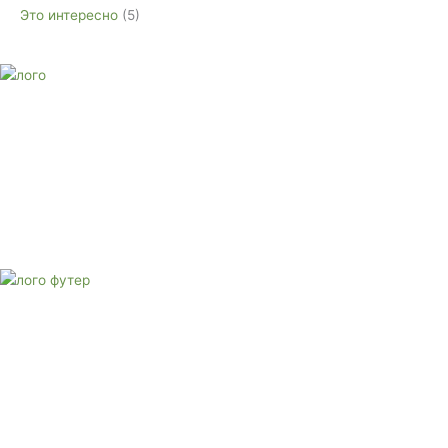
Это интересно
(5)
E-mail:
monument-23@mail.ru
Адрес: 3562630, Краснодарский край, г. Белореченск, ул.
Аэродромная, 4
Звоните сейчас
Тел: + 7 (988) 888-20-47
E-mail:
monument-23@mail.ru
Адрес: 3562630, Краснодарский край,
г. Белореченск, ул. Аэродромная, 4
Звоните сейчас т
ел: + 7 (988) 888-20-47