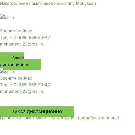
Перейти
Изготовление памятников на могилу Монумент
к
содержимому
Меню
Звоните сейчас
Тел:
+ 7 (988) 888-20-47
monument-23@mail.ru
Заказ
дистанционно
Звоните сейчас
Тел:
+ 7 (988) 888-20-47
monument-23@mail.ru
Меню
ЗАКАЗ ДИСТАНЦИОННО
гранитные памятники от 50 000руб!!!. подробности здесь!