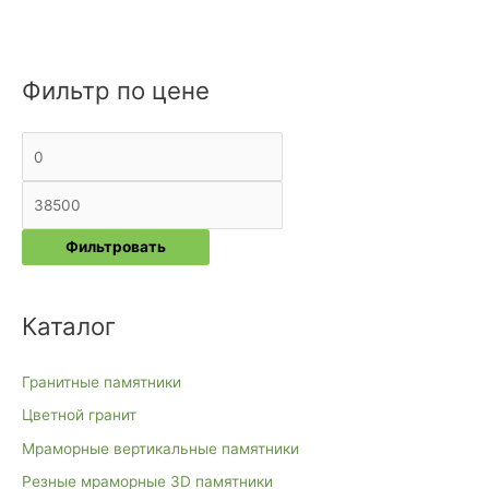
Фильтр по цене
М
М
и
а
н
к
и
с
м
и
а
м
Фильтровать
л
а
ь
л
Каталог
н
ь
а
н
я
а
Гранитные памятники
ц
я
Цветной гранит
е
ц
Мраморные вертикальные памятники
н
е
Резные мраморные 3D памятники