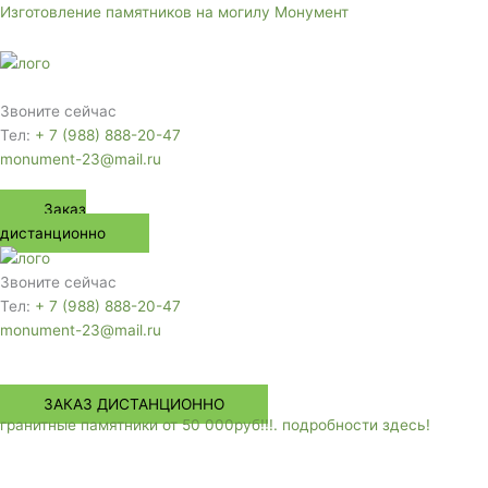
Перейти
Изготовление памятников на могилу Монумент
к
содержимому
Меню
Звоните сейчас
Тел:
+ 7 (988) 888-20-47
monument-23@mail.ru
Заказ
дистанционно
Звоните сейчас
Тел:
+ 7 (988) 888-20-47
monument-23@mail.ru
Меню
ЗАКАЗ ДИСТАНЦИОННО
гранитные памятники от 50 000руб!!!. подробности здесь!