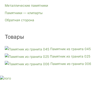
а
н
Металлические памятники
а
Памятники — клипарты
Обратная сторона
Товары
Памятник из гранита 045
Памятник из гранита 025
Памятник из гранита 006
E-mail:
monument-23@mail.ru
Адрес: 3562630, Краснодарский край, г. Белореченск, ул.
Аэродромная, 4