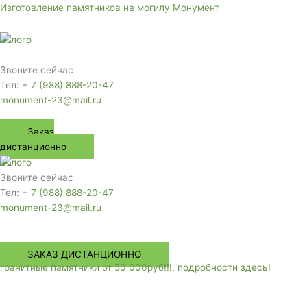
Перейти
Изготовление памятников на могилу Монумент
к
содержимому
Меню
Звоните сейчас
Тел:
+ 7 (988) 888-20-47
monument-23@mail.ru
Заказ
дистанционно
Звоните сейчас
Тел:
+ 7 (988) 888-20-47
monument-23@mail.ru
Меню
ЗАКАЗ ДИСТАНЦИОННО
гранитные памятники от 50 000руб!!!. подробности здесь!