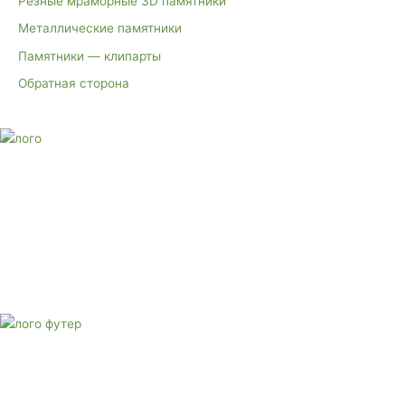
Резные мраморные 3D памятники
Металлические памятники
Памятники — клипарты
Обратная сторона
E-mail:
monument-23@mail.ru
Адрес: 3562630, Краснодарский край, г. Белореченск, ул.
Аэродромная, 4
Звоните сейчас
Тел: + 7 (988) 888-20-47
E-mail:
monument-23@mail.ru
Адрес: 3562630, Краснодарский край,