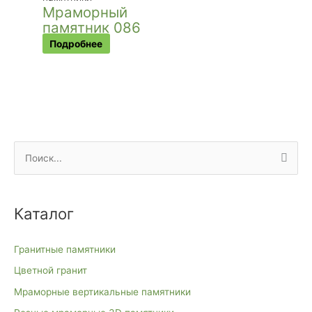
Мраморный
памятник 086
Подробнее
П
о
и
Каталог
с
к
Гранитные памятники
:
Цветной гранит
Мраморные вертикальные памятники