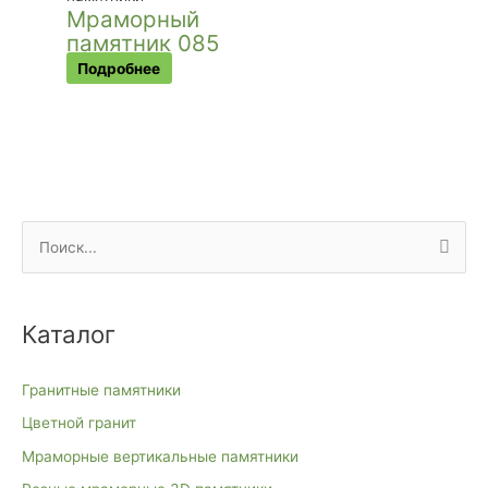
Мраморный
памятник 085
Подробнее
П
о
и
Каталог
с
к
Гранитные памятники
:
Цветной гранит
Мраморные вертикальные памятники