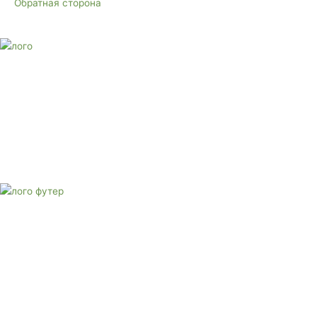
Обратная сторона
E-mail:
monument-23@mail.ru
Адрес: 3562630, Краснодарский край, г. Белореченск, ул.
Аэродромная, 4
Звоните сейчас
Тел: + 7 (988) 888-20-47
E-mail:
monument-23@mail.ru
Адрес: 3562630, Краснодарский край,
г. Белореченск, ул. Аэродромная, 4
Звоните сейчас т
ел: + 7 (988) 888-20-47