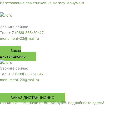
Перейти
Изготовление памятников на могилу Монумент
к
содержимому
Меню
Звоните сейчас
Тел:
+ 7 (988) 888-20-47
monument-23@mail.ru
Заказ
дистанционно
Звоните сейчас
Тел:
+ 7 (988) 888-20-47
monument-23@mail.ru
Меню
ЗАКАЗ ДИСТАНЦИОННО
гранитные памятники от 50 000руб!!!. подробности здесь!