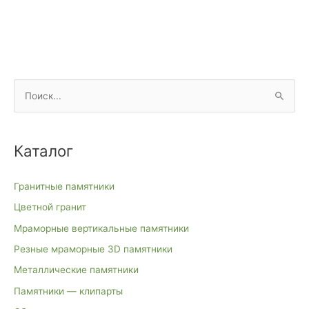
П
о
и
Каталог
с
к
Гранитные памятники
:
Цветной гранит
Мраморные вертикальные памятники
Резные мраморные 3D памятники
Металлические памятники
Памятники — клипарты