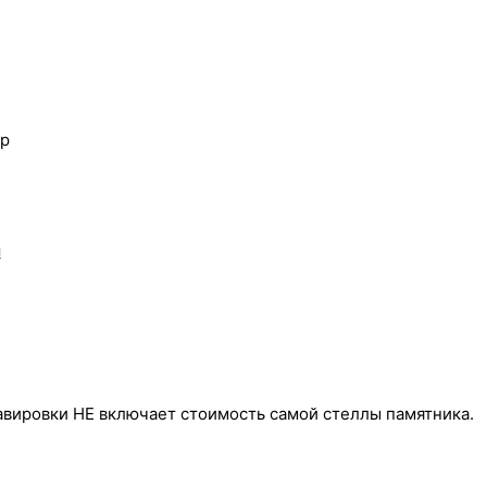
ар
я
авировки НЕ включает стоимость самой стеллы памятника.