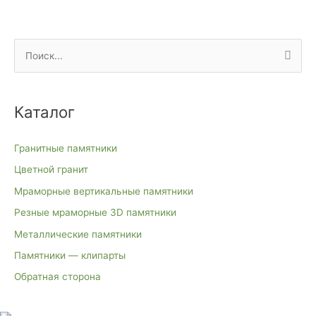
П
о
и
Каталог
с
к
Гранитные памятники
:
Цветной гранит
Мраморные вертикальные памятники
Резные мраморные 3D памятники
Металлические памятники
Памятники — клипарты
Обратная сторона