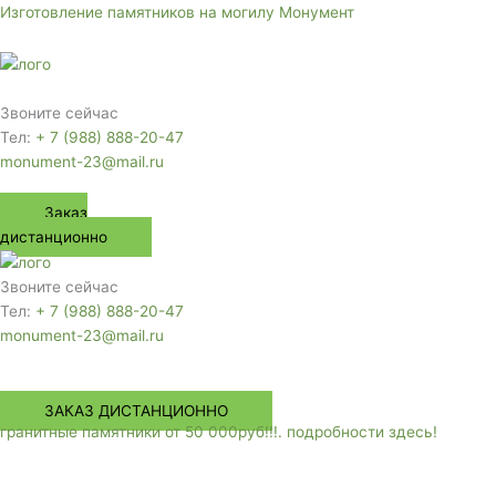
Перейти
Изготовление памятников на могилу Монумент
к
содержимому
Меню
Звоните сейчас
Тел:
+ 7 (988) 888-20-47
monument-23@mail.ru
Заказ
дистанционно
Звоните сейчас
Тел:
+ 7 (988) 888-20-47
monument-23@mail.ru
Меню
ЗАКАЗ ДИСТАНЦИОННО
гранитные памятники от 50 000руб!!!. подробности здесь!