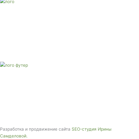
E-mail:
monument-23@mail.ru
Адрес: 3562630, Краснодарский край, г. Белореченск, ул.
Аэродромная, 4
Звоните сейчас
Тел: + 7 (988) 888-20-47
E-mail:
monument-23@mail.ru
Адрес: 3562630, Краснодарский край,
г. Белореченск, ул. Аэродромная, 4
Звоните сейчас т
ел: + 7 (988) 888-20-47
Разработка и продвижение сайта
SEO-студия Ирины
Самделовой.