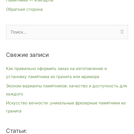
Памятники — клипарты
Обратная сторона
П
о
и
Свежие записи
с
к
Как правильно оформить заказ на изготовление и
:
установку памятника из гранита или мрамора
Эконом-варианты памятников: качество и доступность для
каждого
Искусство вечности: уникальные фрезерные памятники из
гранита
Статьи: