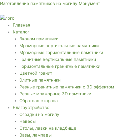
Перейти
Меню
Меню
Изготовление памятников на могилу Монумент
к
содержимому
Главная
Каталог
Эконом памятники
Мраморные вертикальные памятники
Мраморные горизонтальные памятники
Гранитные вертикальные памятники
Горизонтальные гранитные памятники
Цветной гранит
Элитные памятники
Резные гранитные памятники с 3D эффектом
Резные мраморные 3D памятники
Обратная сторона
Благоустройство
Оградки на могилу
Навесы
Столы, лавки на кладбище
Вазы, лампады