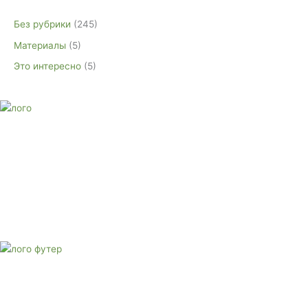
Без рубрики
(245)
Материалы
(5)
Это интересно
(5)
E-mail:
monument-23@mail.ru
Адрес: 3562630, Краснодарский край, г. Белореченск, ул.
Аэродромная, 4
Звоните сейчас
Тел: + 7 (988) 888-20-47
E-mail:
monument-23@mail.ru
Адрес: 3562630, Краснодарский край,