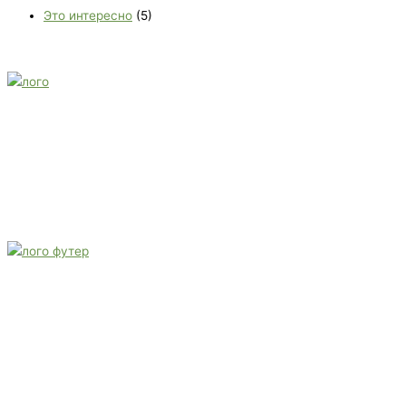
Это интересно
(5)
E-mail:
monument-23@mail.ru
Адрес: 3562630, Краснодарский край, г. Белореченск, ул.
Аэродромная, 4
Звоните сейчас
Тел: + 7 (988) 888-20-47
E-mail:
monument-23@mail.ru
Адрес: 3562630, Краснодарский край,
г. Белореченск, ул. Аэродромная, 4
Звоните сейчас т
ел: + 7 (988) 888-20-47