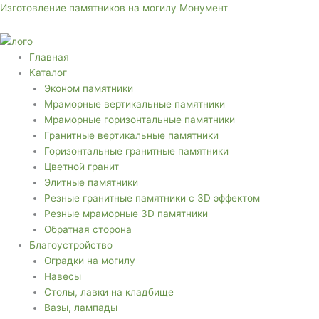
Перейти
Меню
Меню
Изготовление памятников на могилу Монумент
к
содержимому
Главная
Каталог
Эконом памятники
Мраморные вертикальные памятники
Мраморные горизонтальные памятники
Гранитные вертикальные памятники
Горизонтальные гранитные памятники
Цветной гранит
Элитные памятники
Резные гранитные памятники с 3D эффектом
Резные мраморные 3D памятники
Обратная сторона
Благоустройство
Оградки на могилу
Навесы
Столы, лавки на кладбище
Вазы, лампады