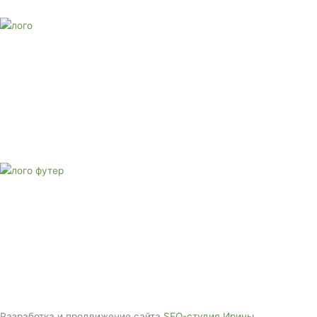
E-mail:
monument-23@mail.ru
Адрес: 3562630, Краснодарский край, г. Белореченск, ул.
Аэродромная, 4
Звоните сейчас
Тел: + 7 (988) 888-20-47
E-mail:
monument-23@mail.ru
Адрес: 3562630, Краснодарский край,
г. Белореченск, ул. Аэродромная, 4
Звоните сейчас т
ел: + 7 (988) 888-20-47
Разработка и продвижение сайта
SEO-студия Ирины