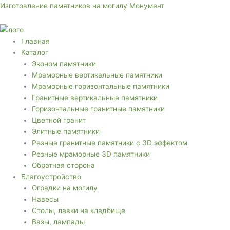
Перейти
Меню
Меню
Изготовление памятников на могилу Монумент
к
содержимому
Главная
Каталог
Эконом памятники
Мраморные вертикальные памятники
Мраморные горизонтальные памятники
Гранитные вертикальные памятники
Горизонтальные гранитные памятники
Цветной гранит
Элитные памятники
Резные гранитные памятники с 3D эффектом
Резные мраморные 3D памятники
Обратная сторона
Благоустройство
Оградки на могилу
Навесы
Столы, лавки на кладбище
Вазы, лампады