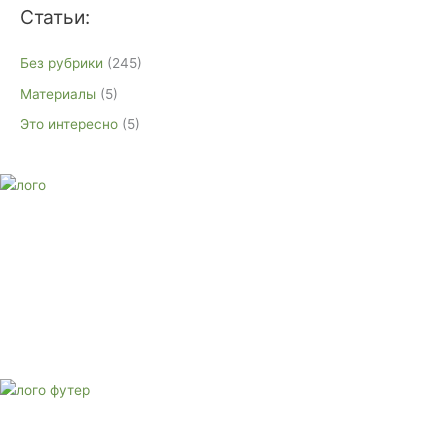
Статьи:
Без рубрики
(245)
Материалы
(5)
Это интересно
(5)
E-mail:
monument-23@mail.ru
Адрес: 3562630, Краснодарский край, г. Белореченск, ул.
Аэродромная, 4
Звоните сейчас
Тел: + 7 (988) 888-20-47
E-mail:
monument-23@mail.ru