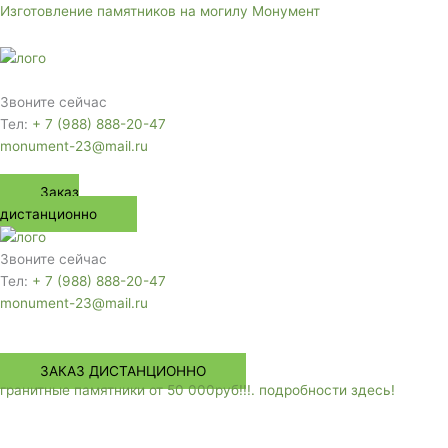
Перейти
Изготовление памятников на могилу Монумент
к
содержимому
Меню
Звоните сейчас
Тел:
+ 7 (988) 888-20-47
monument-23@mail.ru
Заказ
дистанционно
Звоните сейчас
Тел:
+ 7 (988) 888-20-47
monument-23@mail.ru
Меню
ЗАКАЗ ДИСТАНЦИОННО
гранитные памятники от 50 000руб!!!. подробности здесь!