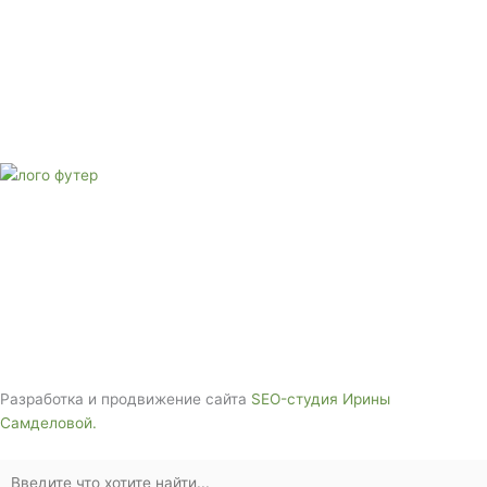
Адрес: 3562630, Краснодарский край, г. Белореченск, ул.
Аэродромная, 4
Звоните сейчас
Тел: + 7 (988) 888-20-47
E-mail:
monument-23@mail.ru
Адрес: 3562630, Краснодарский край,
г. Белореченск, ул. Аэродромная, 4
Звоните сейчас т
ел: + 7 (988) 888-20-47
Разработка и продвижение сайта
SEO-студия Ирины
Самделовой.