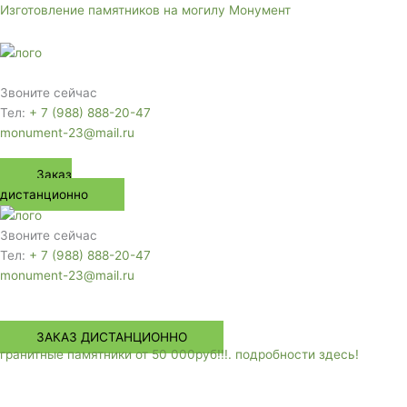
Перейти
Изготовление памятников на могилу Монумент
к
содержимому
Меню
Звоните сейчас
Тел:
+ 7 (988) 888-20-47
monument-23@mail.ru
Заказ
дистанционно
Звоните сейчас
Тел:
+ 7 (988) 888-20-47
monument-23@mail.ru
Меню
ЗАКАЗ ДИСТАНЦИОННО
гранитные памятники от 50 000руб!!!. подробности здесь!