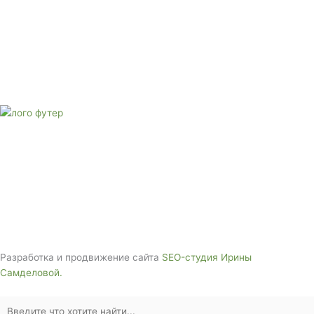
Адрес: 3562630, Краснодарский край, г. Белореченск, ул.
Аэродромная, 4
Звоните сейчас
Тел: + 7 (988) 888-20-47
E-mail:
monument-23@mail.ru
Адрес: 3562630, Краснодарский край,
г. Белореченск, ул. Аэродромная, 4
Звоните сейчас т
ел: + 7 (988) 888-20-47
Разработка и продвижение сайта
SEO-студия Ирины
Самделовой.