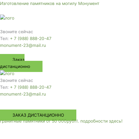
Перейти
Изготовление памятников на могилу Монумент
к
содержимому
Меню
Звоните сейчас
Тел:
+ 7 (988) 888-20-47
monument-23@mail.ru
Заказ
дистанционно
Звоните сейчас
Тел:
+ 7 (988) 888-20-47
monument-23@mail.ru
Меню
ЗАКАЗ ДИСТАНЦИОННО
гранитные памятники от 50 000руб!!!. подробности здесь!