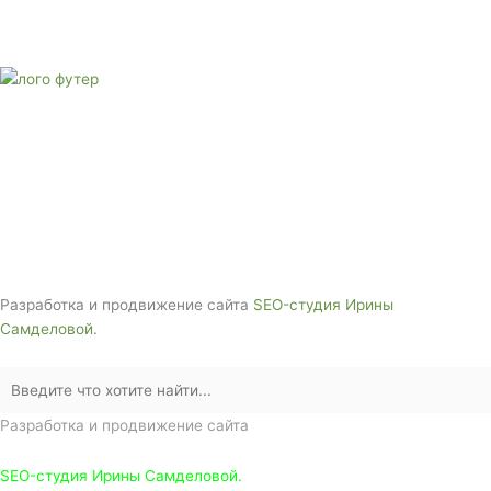
Звоните сейчас
Тел: + 7 (988) 888-20-47
E-mail:
monument-23@mail.ru
Адрес: 3562630, Краснодарский край,
г. Белореченск, ул. Аэродромная, 4
Звоните сейчас т
ел: + 7 (988) 888-20-47
Разработка и продвижение сайта
SEO-студия Ирины
Самделовой.
Разработка и продвижение сайта
SEO-студия Ирины Самделовой.