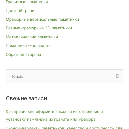
Гранитные памятники
Цветной гранит
Мраморные вертикальные памятники
Резные мраморные 3D памятники
Металлические памятники
Памятники — клипарты
Обратная сторона
П
о
и
Свежие записи
с
к
Как правильно оформить заказ на изготовление и
:
установку памятника из гранита или мрамора
Эконом-варианты памятников: качество и доступность для