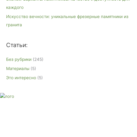
каждого
Искусство вечности: уникальные фрезерные памятники из
гранита
Статьи:
Без рубрики
(245)
Материалы
(5)
Это интересно
(5)
E-mail:
monument-23@mail.ru
Адрес: 3562630, Краснодарский край, г. Белореченск, ул.
Аэродромная, 4