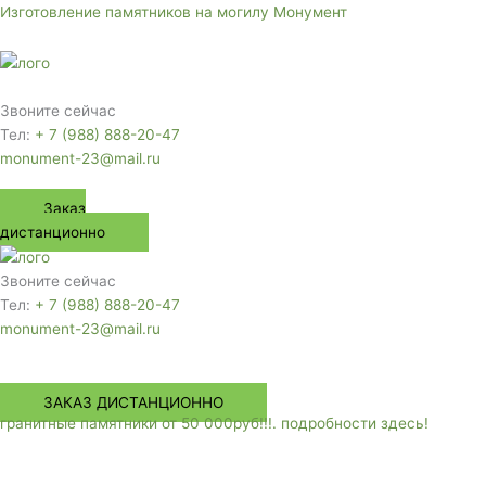
Перейти
Изготовление памятников на могилу Монумент
к
содержимому
Меню
Звоните сейчас
Тел:
+ 7 (988) 888-20-47
monument-23@mail.ru
Заказ
дистанционно
Звоните сейчас
Тел:
+ 7 (988) 888-20-47
monument-23@mail.ru
Меню
ЗАКАЗ ДИСТАНЦИОННО
гранитные памятники от 50 000руб!!!. подробности здесь!