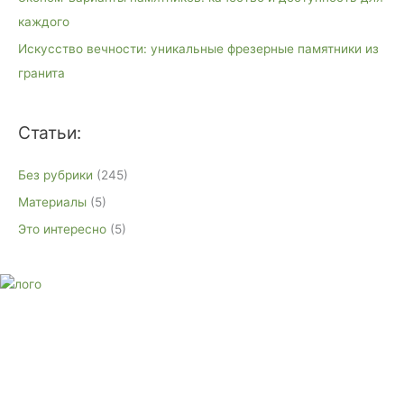
каждого
Искусство вечности: уникальные фрезерные памятники из
гранита
Статьи:
Без рубрики
(245)
Материалы
(5)
Это интересно
(5)
E-mail:
monument-23@mail.ru
Адрес: 3562630, Краснодарский край, г. Белореченск, ул.
Аэродромная, 4