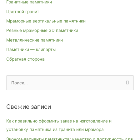
Гранитные памятники
Цветной гранит
Мраморные вертикальные памятники
Резные мраморные 3D памятники
Металлические памятники
Памятники — клипарты
Обратная сторона
П
о
и
Свежие записи
с
к
Как правильно оформить заказ на изготовление и
:
установку памятника из гранита или мрамора
Эконом-варианты памятников: качество и доступность для