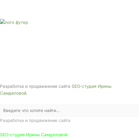
Звоните сейчас
Тел: + 7 (988) 888-20-47
E-mail:
monument-23@mail.ru
Адрес: 3562630, Краснодарский край,
г. Белореченск, ул. Аэродромная, 4
Звоните сейчас т
ел: + 7 (988) 888-20-47
Разработка и продвижение сайта
SEO-студия Ирины
Самделовой.
Разработка и продвижение сайта
SEO-студия Ирины Самделовой.