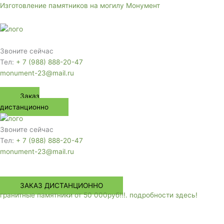
Перейти
Изготовление памятников на могилу Монумент
к
содержимому
Меню
Звоните сейчас
Тел:
+ 7 (988) 888-20-47
monument-23@mail.ru
Заказ
дистанционно
Звоните сейчас
Тел:
+ 7 (988) 888-20-47
monument-23@mail.ru
Меню
ЗАКАЗ ДИСТАНЦИОННО
гранитные памятники от 50 000руб!!!. подробности здесь!