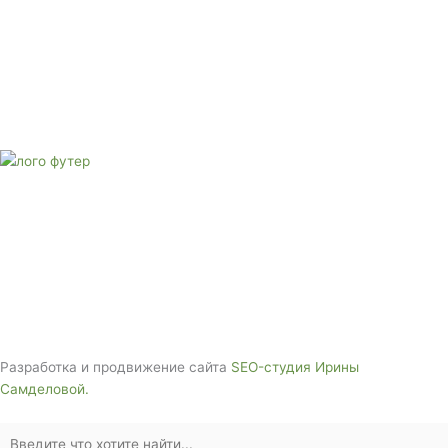
Адрес: 3562630, Краснодарский край, г. Белореченск, ул.
Аэродромная, 4
Звоните сейчас
Тел: + 7 (988) 888-20-47
E-mail:
monument-23@mail.ru
Адрес: 3562630, Краснодарский край,
г. Белореченск, ул. Аэродромная, 4
Звоните сейчас т
ел: + 7 (988) 888-20-47
Разработка и продвижение сайта
SEO-студия Ирины
Самделовой.