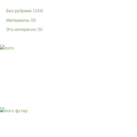
Без рубрики
(245)
Материалы
(5)
Это интересно
(5)
E-mail:
monument-23@mail.ru
Адрес: 3562630, Краснодарский край, г. Белореченск, ул.
Аэродромная, 4
Звоните сейчас
Тел: + 7 (988) 888-20-47
E-mail:
monument-23@mail.ru
Адрес: 3562630, Краснодарский край,