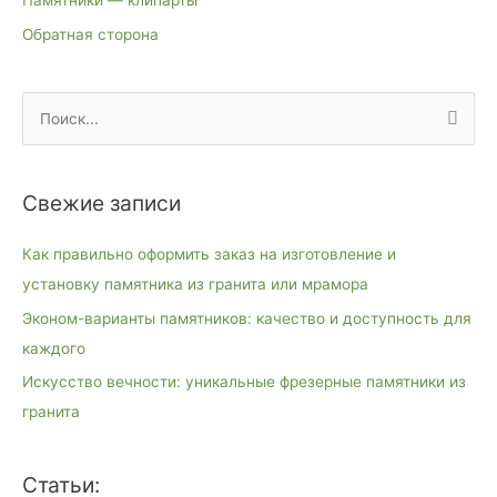
Памятники — клипарты
Обратная сторона
П
о
и
Свежие записи
с
к
Как правильно оформить заказ на изготовление и
:
установку памятника из гранита или мрамора
Эконом-варианты памятников: качество и доступность для
каждого
Искусство вечности: уникальные фрезерные памятники из
гранита
Статьи: