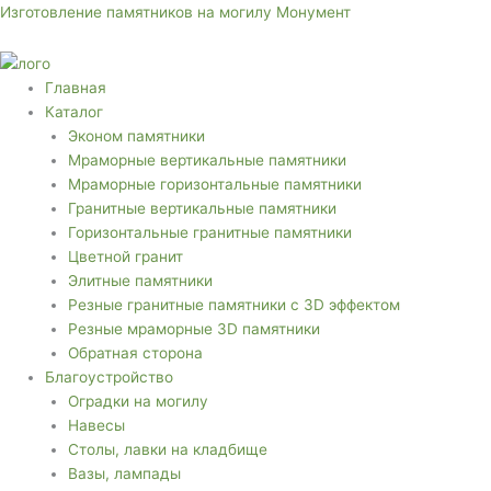
Перейти
Меню
Меню
Изготовление памятников на могилу Монумент
к
содержимому
Главная
Каталог
Эконом памятники
Мраморные вертикальные памятники
Мраморные горизонтальные памятники
Гранитные вертикальные памятники
Горизонтальные гранитные памятники
Цветной гранит
Элитные памятники
Резные гранитные памятники с 3D эффектом
Резные мраморные 3D памятники
Обратная сторона
Благоустройство
Оградки на могилу
Навесы
Столы, лавки на кладбище
Вазы, лампады