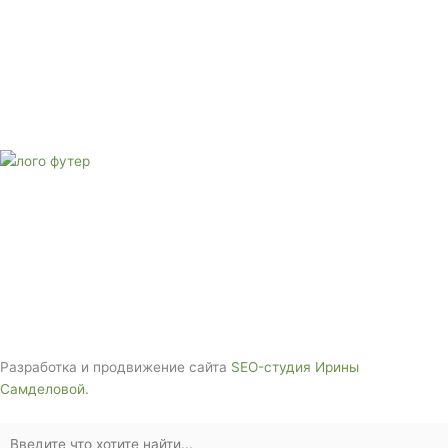
Адрес: 3562630, Краснодарский край, г. Белореченск, ул.
Аэродромная, 4
Звоните сейчас
Тел: + 7 (988) 888-20-47
E-mail:
monument-23@mail.ru
Адрес: 3562630, Краснодарский край,
г. Белореченск, ул. Аэродромная, 4
Звоните сейчас т
ел: + 7 (988) 888-20-47
Разработка и продвижение сайта
SEO-студия Ирины
Самделовой.