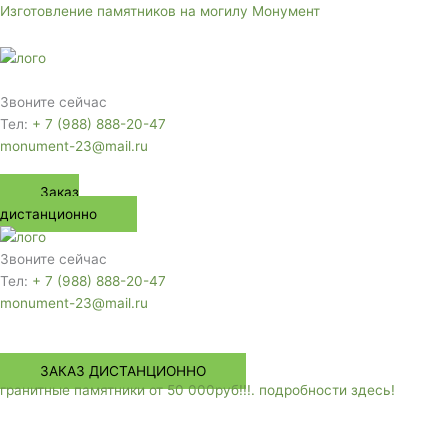
Перейти
Изготовление памятников на могилу Монумент
к
содержимому
Меню
Звоните сейчас
Тел:
+ 7 (988) 888-20-47
monument-23@mail.ru
Заказ
дистанционно
Звоните сейчас
Тел:
+ 7 (988) 888-20-47
monument-23@mail.ru
Меню
ЗАКАЗ ДИСТАНЦИОННО
гранитные памятники от 50 000руб!!!. подробности здесь!