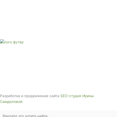
Адрес: 3562630, Краснодарский край, г. Белореченск, ул.
Аэродромная, 4
Звоните сейчас
Тел: + 7 (988) 888-20-47
E-mail:
monument-23@mail.ru
Адрес: 3562630, Краснодарский край,
г. Белореченск, ул. Аэродромная, 4
Звоните сейчас т
ел: + 7 (988) 888-20-47
Разработка и продвижение сайта
SEO-студия Ирины
Самделовой.