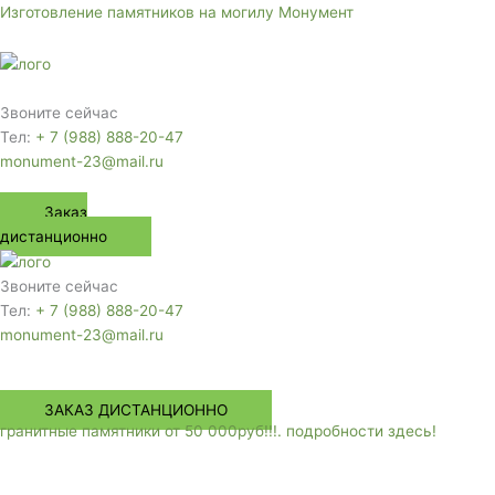
Перейти
Изготовление памятников на могилу Монумент
к
содержимому
Меню
Звоните сейчас
Тел:
+ 7 (988) 888-20-47
monument-23@mail.ru
Заказ
дистанционно
Звоните сейчас
Тел:
+ 7 (988) 888-20-47
monument-23@mail.ru
Меню
ЗАКАЗ ДИСТАНЦИОННО
гранитные памятники от 50 000руб!!!. подробности здесь!