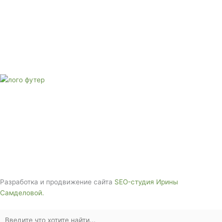
Адрес: 3562630, Краснодарский край, г. Белореченск, ул.
Аэродромная, 4
Звоните сейчас
Тел: + 7 (988) 888-20-47
E-mail:
monument-23@mail.ru
Адрес: 3562630, Краснодарский край,
г. Белореченск, ул. Аэродромная, 4
Звоните сейчас т
ел: + 7 (988) 888-20-47
Разработка и продвижение сайта
SEO-студия Ирины
Самделовой.