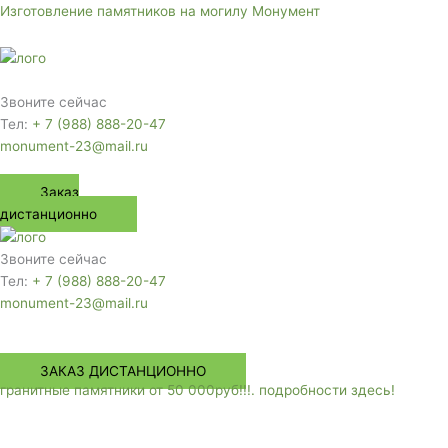
Перейти
Изготовление памятников на могилу Монумент
к
содержимому
Меню
Звоните сейчас
Тел:
+ 7 (988) 888-20-47
monument-23@mail.ru
Заказ
дистанционно
Звоните сейчас
Тел:
+ 7 (988) 888-20-47
monument-23@mail.ru
Меню
ЗАКАЗ ДИСТАНЦИОННО
гранитные памятники от 50 000руб!!!. подробности здесь!