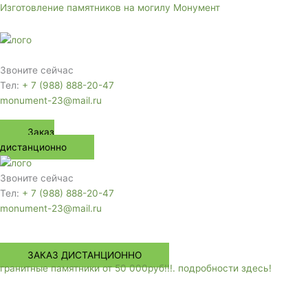
Перейти
Изготовление памятников на могилу Монумент
к
содержимому
Меню
Звоните сейчас
Тел:
+ 7 (988) 888-20-47
monument-23@mail.ru
Заказ
дистанционно
Звоните сейчас
Тел:
+ 7 (988) 888-20-47
monument-23@mail.ru
Меню
ЗАКАЗ ДИСТАНЦИОННО
гранитные памятники от 50 000руб!!!. подробности здесь!