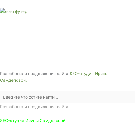
E-mail:
monument-23@mail.ru
Адрес: 3562630, Краснодарский край,
г. Белореченск, ул. Аэродромная, 4
Звоните сейчас т
ел: + 7 (988) 888-20-47
Разработка и продвижение сайта
SEO-студия Ирины
Самделовой.
Разработка и продвижение сайта
SEO-студия Ирины Самделовой.