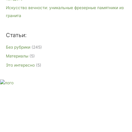
Искусство вечности: уникальные фрезерные памятники из
гранита
Статьи:
Без рубрики
(245)
Материалы
(5)
Это интересно
(5)
E-mail:
monument-23@mail.ru
Адрес: 3562630, Краснодарский край, г. Белореченск, ул.
Аэродромная, 4
Звоните сейчас
Тел: + 7 (988) 888-20-47