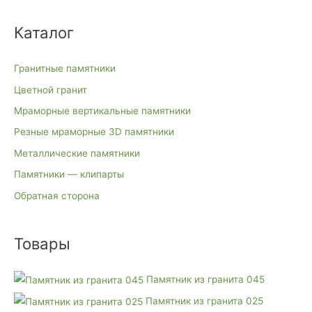
ь
л
Каталог
н
ь
а
н
я
а
Гранитные памятники
ц
я
Цветной гранит
е
ц
Мраморные вертикальные памятники
н
е
Резные мраморные 3D памятники
а
н
Металлические памятники
а
Памятники — клипарты
Обратная сторона
Товары
Памятник из гранита 045
Памятник из гранита 025