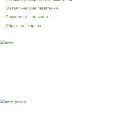
Металлические памятники
Памятники — клипарты
Обратная сторона
E-mail:
monument-23@mail.ru
Адрес: 3562630, Краснодарский край, г. Белореченск, ул.
Аэродромная, 4
Звоните сейчас
Тел: + 7 (988) 888-20-47
E-mail:
monument-23@mail.ru
Адрес: 3562630, Краснодарский край,