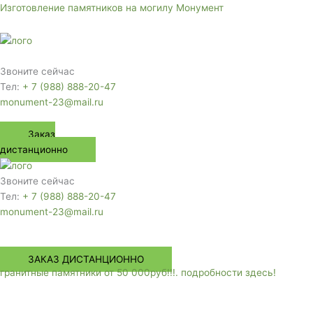
Перейти
Изготовление памятников на могилу Монумент
к
содержимому
Меню
Звоните сейчас
Тел:
+ 7 (988) 888-20-47
monument-23@mail.ru
Заказ
дистанционно
Звоните сейчас
Тел:
+ 7 (988) 888-20-47
monument-23@mail.ru
Меню
ЗАКАЗ ДИСТАНЦИОННО
гранитные памятники от 50 000руб!!!. подробности здесь!