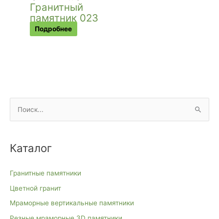
Гранитный
памятник 023
Подробнее
П
о
и
Каталог
с
к
Гранитные памятники
:
Цветной гранит
Мраморные вертикальные памятники
Резные мраморные 3D памятники