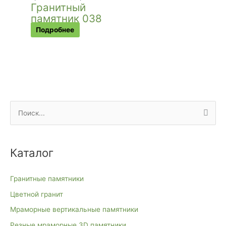
Гранитный
памятник 038
Подробнее
П
о
и
Каталог
с
к
Гранитные памятники
:
Цветной гранит
Мраморные вертикальные памятники
Резные мраморные 3D памятники