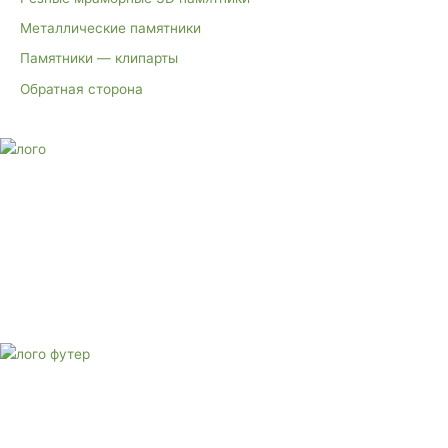
Металлические памятники
Памятники — клипарты
Обратная сторона
E-mail:
monument-23@mail.ru
Адрес: 3562630, Краснодарский край, г. Белореченск, ул.
Аэродромная, 4
Звоните сейчас
Тел: + 7 (988) 888-20-47
E-mail:
monument-23@mail.ru
Адрес: 3562630, Краснодарский край,