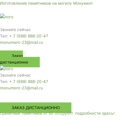
Перейти
Изготовление памятников на могилу Монумент
к
содержимому
Меню
Звоните сейчас
Тел:
+ 7 (988) 888-20-47
monument-23@mail.ru
Заказ
дистанционно
Звоните сейчас
Тел:
+ 7 (988) 888-20-47
monument-23@mail.ru
Меню
ЗАКАЗ ДИСТАНЦИОННО
гранитные памятники от 50 000руб!!!. подробности здесь!