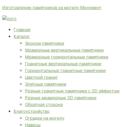
Перейти
Меню
Меню
Количество
П
Изготовление памятников на могилу Монумент
к
Памятник
о
содержимому
из
и
гранита
с
Главная
003
Каталог
к
Эконом памятники
:
Мраморные вертикальные памятники
Мраморные горизонтальные памятники
Гранитные вертикальные памятники
Горизонтальные гранитные памятники
Цветной гранит
Элитные памятники
Резные гранитные памятники с 3D эффектом
Резные мраморные 3D памятники
Обратная сторона
Благоустройство
Оградки на могилу
Навесы