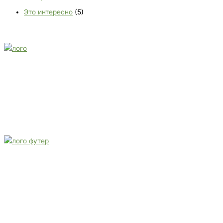
Это интересно
(5)
E-mail:
monument-23@mail.ru
Адрес: 3562630, Краснодарский край, г. Белореченск, ул.
Аэродромная, 4
Звоните сейчас
Тел: + 7 (988) 888-20-47
E-mail:
monument-23@mail.ru
Адрес: 3562630, Краснодарский край,
г. Белореченск, ул. Аэродромная, 4
Звоните сейчас т
ел: + 7 (988) 888-20-47