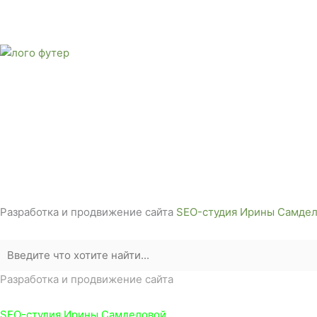
Тел: + 7 (988) 888-20-47
E-mail:
monument-23@mail.ru
Адрес: 3562630, Краснодарский край,
г. Белореченск, ул. Аэродромная, 4
Звоните сейчас т
ел: + 7 (988) 888-20-47
Разработка и продвижение сайта
SEO-студия Ирины Самдел
Разработка и продвижение сайта
SEO-студия Ирины Самделовой.