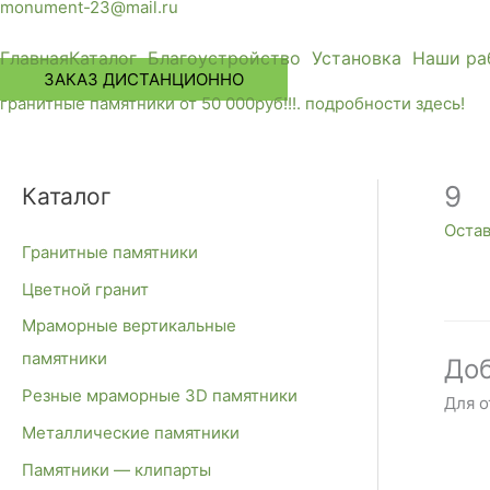
monument-23@mail.ru
Главная
Каталог
Благоустройство
Установка
Наши ра
ЗАКАЗ ДИСТАНЦИОННО
гранитные памятники от 50 000руб!!!. подробности здесь!
9
Каталог
Оста
Гранитные памятники
Цветной гранит
Мраморные вертикальные
памятники
Доб
Резные мраморные 3D памятники
Для 
Металлические памятники
Памятники — клипарты