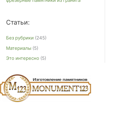
фрезерные памятники из гранита
Статьи:
Без рубрики
(245)
Материалы
(5)
Это интересно
(5)
E-mail:
monument-23@mail.ru
Адрес: 3562630, Краснодарский край, г. Белореченск, ул. А
Звоните сейчас