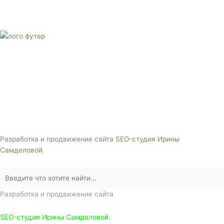
Звоните сейчас
Тел: + 7 (988) 888-20-47
E-mail:
monument-23@mail.ru
Адрес: 3562630, Краснодарский край,
г. Белореченск, ул. Аэродромная, 4
Звоните сейчас т
ел: + 7 (988) 888-20-47
Разработка и продвижение сайта
SEO-студия Ирины
Самделовой.
Разработка и продвижение сайта
SEO-студия Ирины Самделовой.