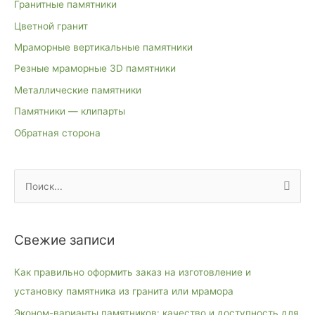
Гранитные памятники
Цветной гранит
Мраморные вертикальные памятники
Резные мраморные 3D памятники
Металлические памятники
Памятники — клипарты
Обратная сторона
П
о
и
Свежие записи
с
к
Как правильно оформить заказ на изготовление и
:
установку памятника из гранита или мрамора
Эконом-варианты памятников: качество и доступность для