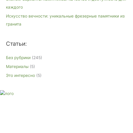
каждого
Искусство вечности: уникальные фрезерные памятники из
гранита
Статьи:
Без рубрики
(245)
Материалы
(5)
Это интересно
(5)
E-mail:
monument-23@mail.ru
Адрес: 3562630, Краснодарский край, г. Белореченск, ул.
Аэродромная, 4