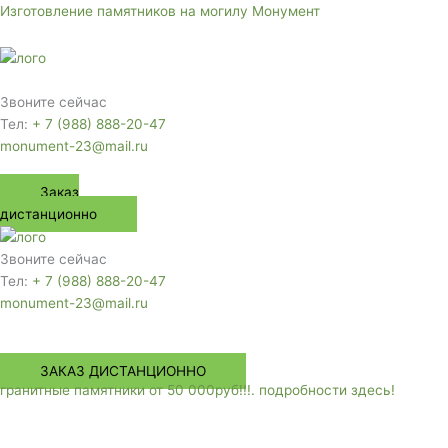
Перейти
Изготовление памятников на могилу Монумент
к
содержимому
Меню
Звоните сейчас
Тел:
+ 7 (988) 888-20-47
monument-23@mail.ru
Заказ
дистанционно
Звоните сейчас
Тел:
+ 7 (988) 888-20-47
monument-23@mail.ru
Меню
ЗАКАЗ ДИСТАНЦИОННО
гранитные памятники от 50 000руб!!!. подробности здесь!