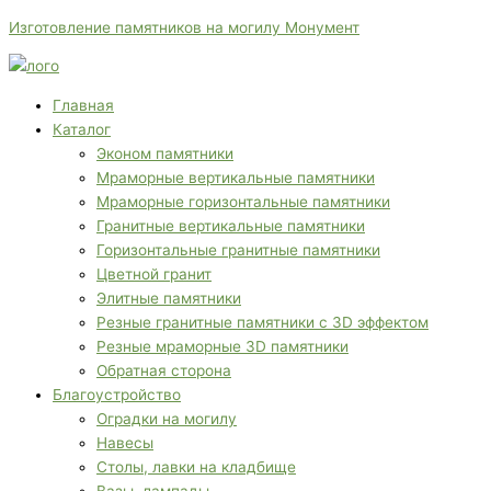
Перейти
Меню
Меню
Количество
П
Изготовление памятников на могилу Монумент
к
Памятник
о
содержимому
из
и
гранита
с
Главная
020
Каталог
к
Эконом памятники
:
Мраморные вертикальные памятники
Мраморные горизонтальные памятники
Гранитные вертикальные памятники
Горизонтальные гранитные памятники
Цветной гранит
Элитные памятники
Резные гранитные памятники с 3D эффектом
Резные мраморные 3D памятники
Обратная сторона
Благоустройство
Оградки на могилу
Навесы
Столы, лавки на кладбище