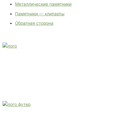
Металлические памятники
Памятники — клипарты
Обратная сторона
E-mail:
monument-23@mail.ru
Адрес: 3562630, Краснодарский край, г. Белореченск, ул.
Аэродромная, 4
Звоните сейчас
Тел: + 7 (988) 888-20-47
E-mail:
monument-23@mail.ru
Адрес: 3562630, Краснодарский край,
г. Белореченск, ул. Аэродромная, 4